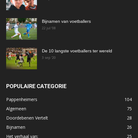
Bijnamen van voetballers
22 jul ’08
De 10 langste voetballers ter wereld
3 sep ’20
POPULAIRE CATEGORIE
Pappenheimers
104
Algemeen
75
Doordebenen Vertelt
28
Bijnamen
26
Het verhaal van:
25