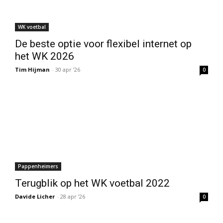
WK voetbal
De beste optie voor flexibel internet op
het WK 2026
Tim Hijman
-
30 apr ’26
0
Pappenheimers
Terugblik op het WK voetbal 2022
Davide Licher
-
28 apr ’26
0