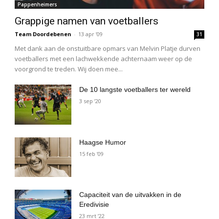
Pappenheimers
Grappige namen van voetballers
Team Doordebenen
-
13 apr ’09
31
Met dank aan de onstuitbare opmars van Melvin Platje durven
voetballers met een lachwekkende achternaam weer op de
voorgrond te treden. Wij doen mee...
De 10 langste voetballers ter wereld
3 sep ’20
Haagse Humor
15 feb ’09
Capaciteit van de uitvakken in de
Eredivisie
23 mrt ’22