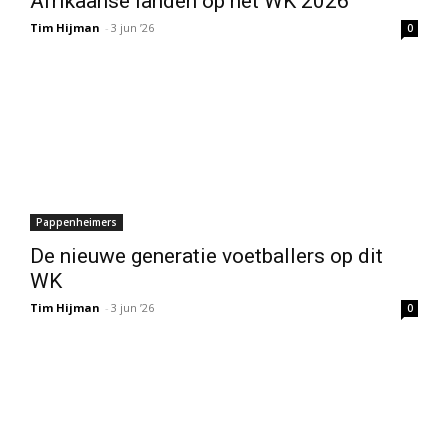
Afrikaanse landen op het WK 2026
Tim Hijman
-
3 jun ’26
0
Pappenheimers
De nieuwe generatie voetballers op dit
WK
Tim Hijman
-
3 jun ’26
0