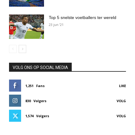
Top 5 snelste voetballers ter wereld
23 jun ’21
VOLG ONS OP SOCIAL MEDIA
1,251
Fans
LIKE
830
Volgers
VOLG
1,574
Volgers
VOLG