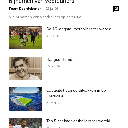
Bijnamen van voetballers
Team Doordebenen
-
22 jul ’08
23
Alle bijnamen van voetballers op een rijtje.
De 10 langste voetballers ter wereld
3 sep ’20
Haagse Humor
15 feb ’09
Capaciteit van de uitvakken in de
Eredivisie
23 mrt ’22
Top 5 snelste voetballers ter wereld
23 jun ’21