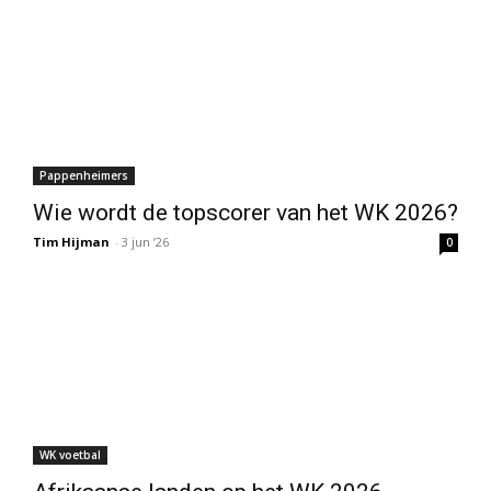
Pappenheimers
Wie wordt de topscorer van het WK 2026?
Tim Hijman
-
3 jun ’26
0
WK voetbal