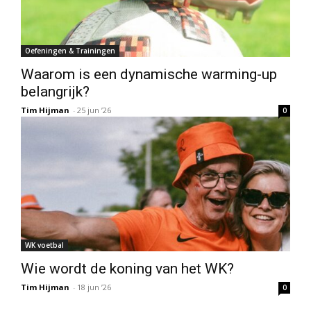
Oefeningen & Trainingen
Waarom is een dynamische warming-up
belangrijk?
Tim Hijman
-
25 jun ’26
0
WK voetbal
Wie wordt de koning van het WK?
Tim Hijman
-
18 jun ’26
0