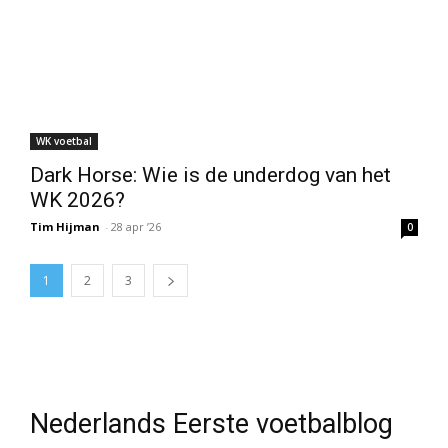
WK voetbal
Dark Horse: Wie is de underdog van het
WK 2026?
Tim Hijman
-
28 apr ’26
0
1
2
3
Nederlands Eerste voetbalblog