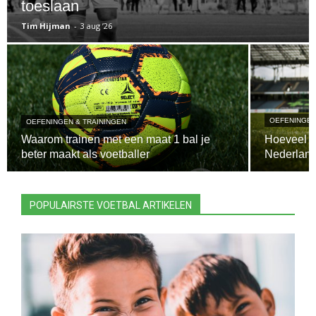
toeslaan
Tim Hijman
-
3 aug ’26
OEFENINGEN
OEFENINGEN & TRAININGEN
Waarom trainen met een maat 1 bal je
Hoeveel pr
beter maakt als voetballer
Nederland
POPULAIRSTE VOETBAL ARTIKELEN