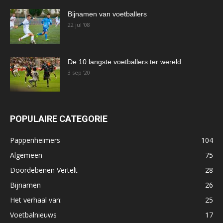
Bijnamen van voetballers
22 jul ’08
De 10 langste voetballers ter wereld
3 sep ’20
POPULAIRE CATEGORIE
Pappenheimers
104
Algemeen
75
Doordebenen Vertelt
28
Bijnamen
26
Het verhaal van:
25
Voetbalnieuws
17