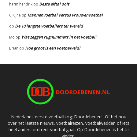
Beste elftal ooit
harm hendrik
op
Mannenvoetbal versus vrouwenvoetbal
C.Kijne
op
De 10 langste voetballers ter wereld
op
Wat zeggen rugnummers in het voetbal?
Mo
op
Hoe groot is een voetbalveld?
Brian
op
Nederlands eerste voetbalblog; Doordebenen! Of het nou
over het laatste nieuws, voetbalreizen, voetbalwedden of iets
heel anders omtrent voetbal gaat: Op Doordebenen is het te
vinden.