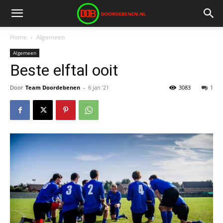
Home
Algemeen
Algemeen
Beste elftal ooit
Door
Team Doordebenen
-
6 jan ’21
3083
1