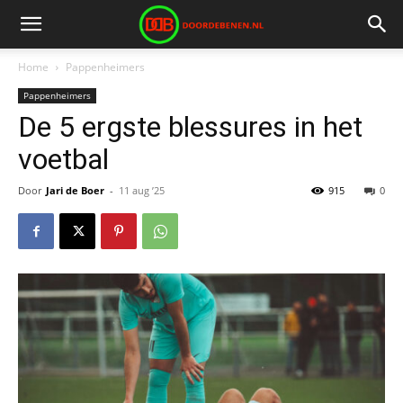
Home
Pappenheimers
Pappenheimers
De 5 ergste blessures in het
voetbal
Door
Jari de Boer
-
11 aug ’25
915
0