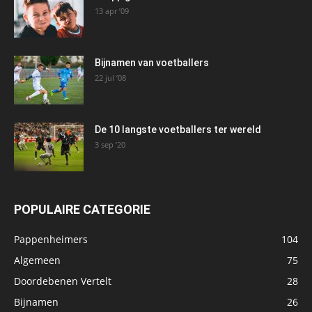
13 apr ’09
Bijnamen van voetballers
22 jul ’08
De 10 langste voetballers ter wereld
3 sep ’20
POPULAIRE CATEGORIE
Pappenheimers
104
Algemeen
75
Doordebenen Vertelt
28
Bijnamen
26