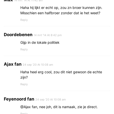
14 mrt ’14 At 11:42 am
Haha hij lijkt er echt op, zou zn broer kunnen zijn.
Misschien een halfbroer zonder dat ie het weet?
Reply
Doordebenen
14 mrt ’14 At 8:42 pm
Gijp in de lokale politiek
Reply
Ajax fan
24 sep ’20 At 10:08 am
Haha heel erg cool, zou dit niet gewoon de echte
zijn?
Reply
Feyenoord fan
24 sep ’20 At 10:08 am
@Ajax fan, nee joh, dit is namaak, zie je direct.
Reply