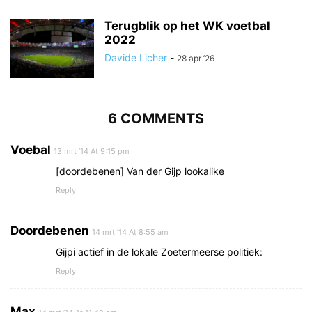
Terugblik op het WK voetbal
2022
Davide Licher
-
28 apr ’26
6 COMMENTS
Voebal
13 mrt ’14 At 9:15 pm
[doordebenen] Van der Gijp lookalike
Reply
Doordebenen
14 mrt ’14 At 8:55 am
Gijpi actief in de lokale Zoetermeerse politiek:
Reply
Max