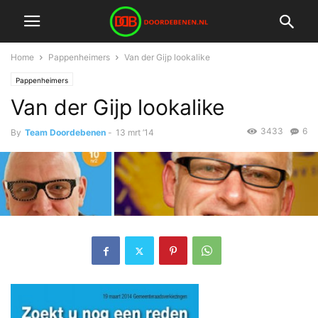
Home
Pappenheimers
Van der Gijp lookalike
Pappenheimers
Van der Gijp lookalike
3433
6
By
Team Doordebenen
-
13 mrt ’14