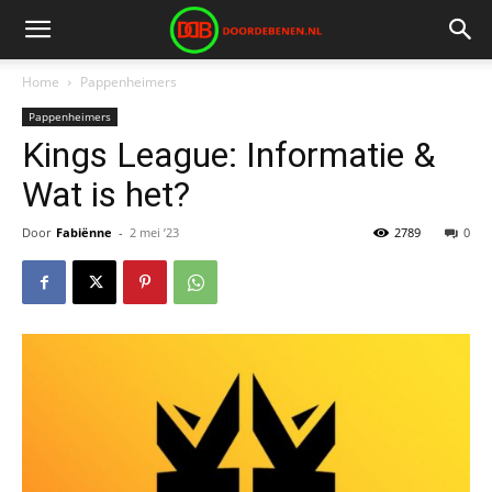
Home
Pappenheimers
Pappenheimers
Kings League: Informatie &
Wat is het?
Door
Fabiënne
-
2 mei ’23
2789
0