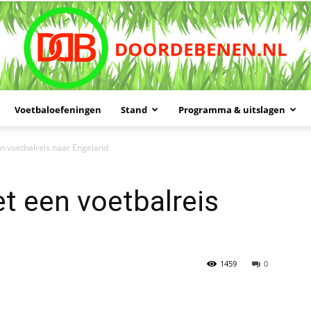
Voetbaloefeningen
Stand
Programma & uitslagen
Doordebenen
n voetbalreis naar Engeland
t een voetbalreis
1459
0