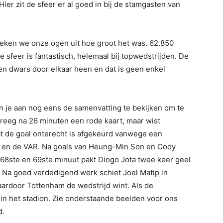
er zit de sfeer er al goed in bij de stamgasten van
eken we onze ogen uit hoe groot het was. 62.850
 sfeer is fantastisch, helemaal bij topwedstrijden. De
pen dwars door elkaar heen en dat is geen enkel
n je aan nog eens de samenvatting te bekijken om te
kreeg na 26 minuten een rode kaart, maar wist
at de goal onterecht is afgekeurd vanwege een
 en de VAR. Na goals van Heung-Min Son en Cody
de 68ste en 69ste minuut pakt Diogo Jota twee keer geel
 Na goed verdedigend werk schiet Joel Matip in
aardoor Tottenham de wedstrijd wint. Als de
t in het stadion. Zie onderstaande beelden voor ons
d.