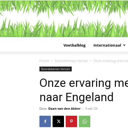
Voetbalblog
Internationaal
Home
Doordebenen Vertelt
Onze ervaring met ee
Doordebenen Vertelt
Onze ervaring me
naar Engeland
Door
Daan van den Akker
-
3 okt ’23