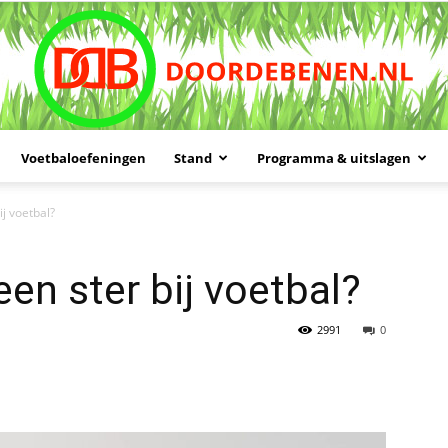
Voetbaloefeningen
Stand
Programma & uitslagen
Doordebenen
ij voetbal?
een ster bij voetbal?
2991
0