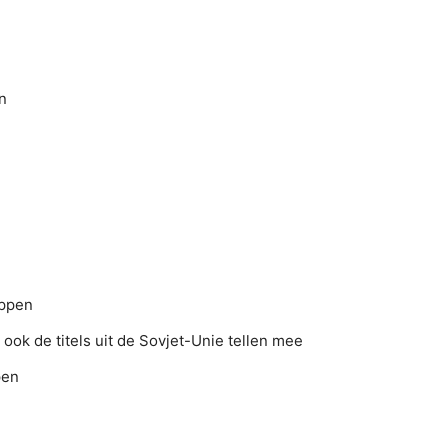
n
appen
ok de titels uit de Sovjet-Unie tellen mee
pen