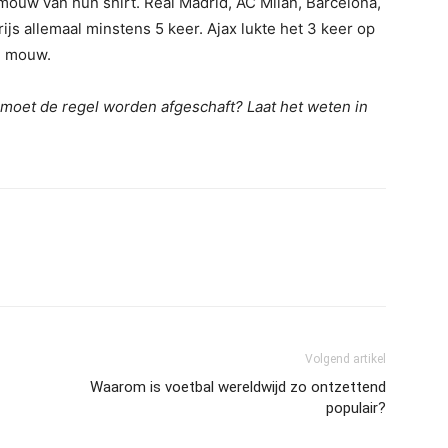
mouw van hun shirt. Real Madrid, AC Milan, Barcelona,
s allemaal minstens 5 keer. Ajax lukte het 3 keer op
e mouw.
of moet de regel worden afgeschaft? Laat het weten in
Volgend artikel
Waarom is voetbal wereldwijd zo ontzettend
populair?