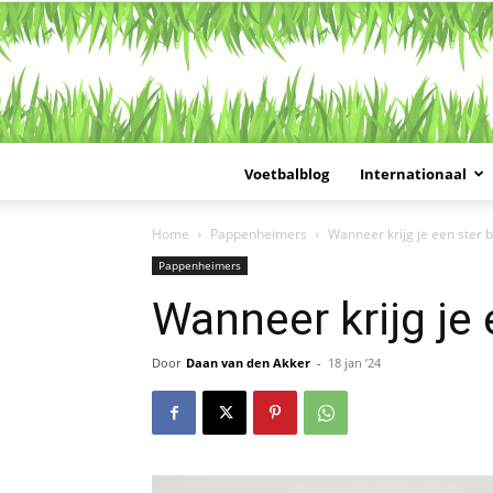
Voetbalblog
Internationaal
Home
Pappenheimers
Wanneer krijg je een ster b
Pappenheimers
Wanneer krijg je 
Door
Daan van den Akker
-
18 jan ’24