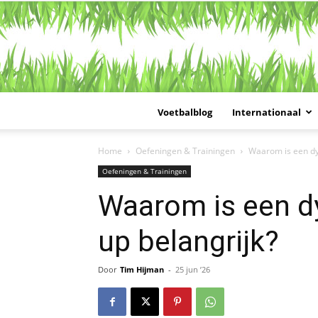
Voetbalblog
Internationaal
Home
Oefeningen & Trainingen
Waarom is een dy
Oefeningen & Trainingen
Waarom is een d
up belangrijk?
Door
Tim Hijman
-
25 jun ’26