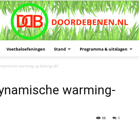
Voetbaloefeningen
Stand
Programma & uitslagen
Doordebenen
namische warming-up belangrijk?
ynamische warming-
66
0