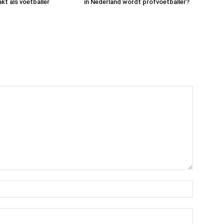
kt als voetballer
in Nederland wordt profvoetballer?