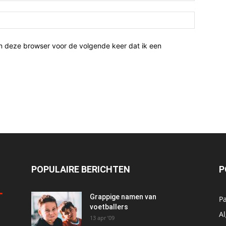
n deze browser voor de volgende keer dat ik een
POPULAIRE BERICHTEN
P
Grappige namen van
P
voetballers
A
13 apr ’09