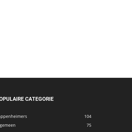
OPULAIRE CATEGORIE
appenheimers
104
lgemeen
75