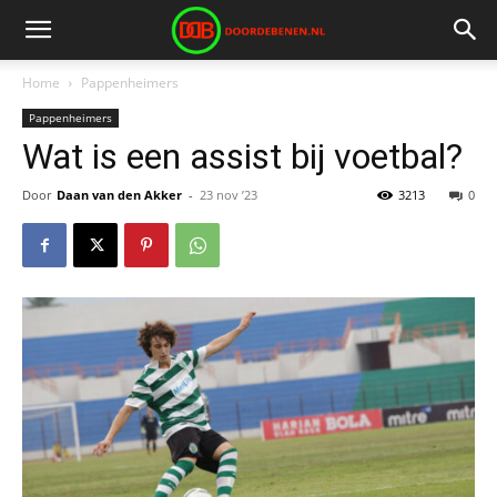
Home
Pappenheimers
Pappenheimers
Wat is een assist bij voetbal?
Door
Daan van den Akker
-
23 nov ’23
3213
0