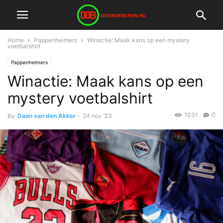
Home
Pappenheimers
Winactie: Maak kans op een mystery
voetbalshirt
Pappenheimers
Winactie: Maak kans op een
mystery voetbalshirt
1031
0
By
Daan van den Akker
-
24 nov ’23