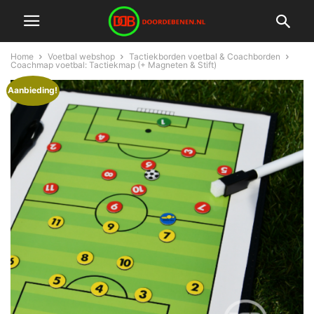
Home
Voetbal webshop
Tactiekborden voetbal & Coachborden
Coachmap voetbal: Tactiekmap (+ Magneten & Stift)
Aanbieding!