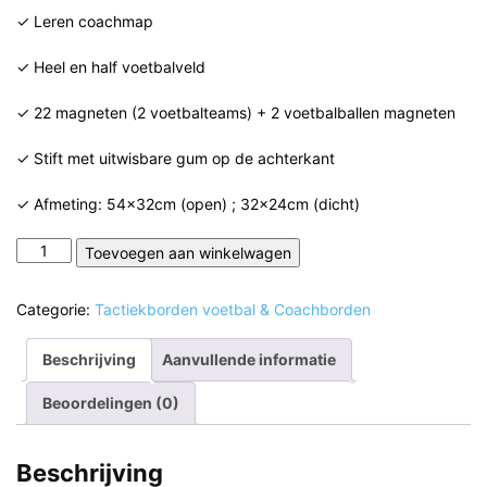
was:
is:
✓ Leren coachmap
€ 19,99.
€ 14,99.
✓ Heel en half voetbalveld
✓ 22 magneten (2 voetbalteams) + 2 voetbalballen magneten
✓ Stift met uitwisbare gum op de achterkant
✓ Afmeting: 54x32cm (open) ; 32x24cm (dicht)
Coachmap
Toevoegen aan winkelwagen
voetbal:
Tactiekmap
Categorie:
Tactiekborden voetbal & Coachborden
(+
Magneten
Beschrijving
Aanvullende informatie
&
Stift)
Beoordelingen (0)
aantal
Beschrijving