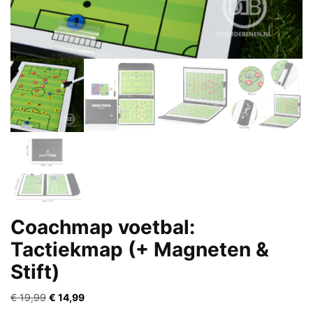
Coachmap voetbal:
Tactiekmap (+ Magneten &
Stift)
Oorspronkelijke
Huidige
€
19,99
€
14,99
prijs
prijs