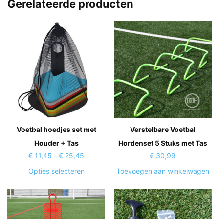
Gerelateerde producten
Voetbal hoedjes set met
Verstelbare Voetbal
Houder + Tas
Hordenset 5 Stuks met Tas
Prijsklasse:
€
11,45
-
€
25,45
€
30,99
€ 11,45
Dit
Opties selecteren
Toevoegen aan winkelwagen
tot
product
€ 25,45
heeft
meerdere
variaties.