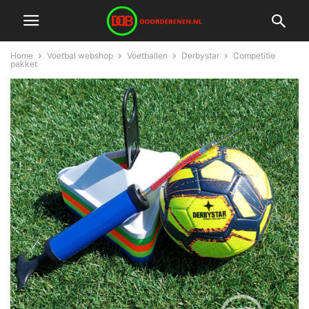
Home
Voetbal webshop
Voetballen
Derbystar
Competitie
pakket