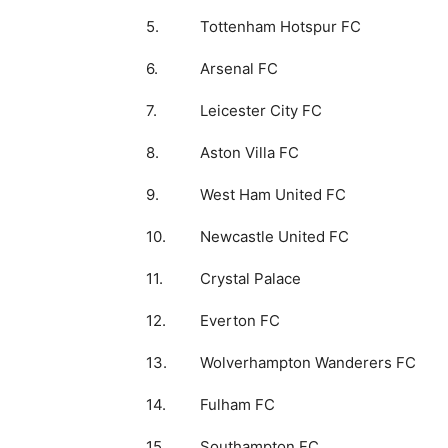
5.
Tottenham Hotspur FC
6.
Arsenal FC
7.
Leicester City FC
8.
Aston Villa FC
9.
West Ham United FC
10.
Newcastle United FC
11.
Crystal Palace
12.
Everton FC
13.
Wolverhampton Wanderers FC
14.
Fulham FC
15.
Southampton FC