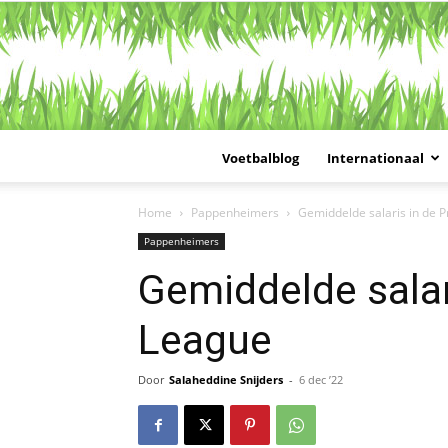
Voetbalblog
Internationaal
Home
Pappenheimers
Gemiddelde salaris in de 
Pappenheimers
Gemiddelde salar
League
Door
Salaheddine Snijders
-
6 dec ’22