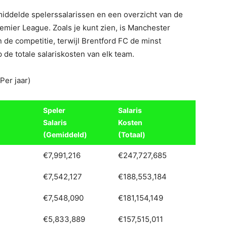
middelde spelerssalarissen en een overzicht van de
remier League. Zoals je kunt zien, is Manchester
 de competitie, terwijl Brentford FC de minst
 de totale salariskosten van elk team.
Per jaar)
Speler
Salaris
Salaris
Kosten
(Gemiddeld)
(Totaal)
€7,991,216
€247,727,685
€7,542,127
€188,553,184
€7,548,090
€181,154,149
€5,833,889
€157,515,011