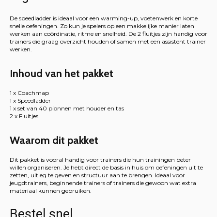
De speedladder is ideaal voor een warming-up, voetenwerk en korte
snelle oefeningen. Zo kun je spelers op een makkelijke manier laten
werken aan coördinatie, ritme en snelheid. De 2 fluitjes zijn handig voor
trainers die graag overzicht houden of samen met een assistent trainer
werken.
Inhoud van het pakket
1 x Coachmap
1 x Speedladder
1 x set van 40 pionnen met houder en tas
2 x Fluitjes
Waarom dit pakket
Dit pakket is vooral handig voor trainers die hun trainingen beter
willen organiseren. Je hebt direct de basis in huis om oefeningen uit te
zetten, uitleg te geven en structuur aan te brengen. Ideaal voor
jeugdtrainers, beginnende trainers of trainers die gewoon wat extra
materiaal kunnen gebruiken.
Bestel snel